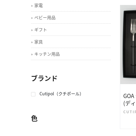
家電
ベビー用品
ギフト
家具
キッチン用品
ブランド
Cutipol（クチポール）
GO
(デ
プーン
CUT
色