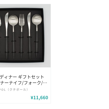
A ディナー ギフトセット
ィナーナイフ/フォーク/ス
 各2本) ギフトBOX入り
IPOL（クチポール）
¥11,660