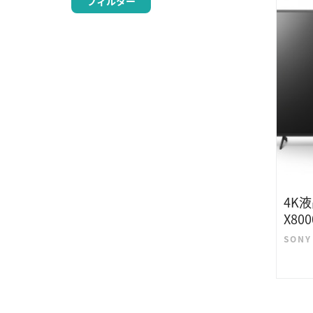
フィルター
4K液
X80
SON