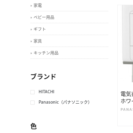
家電
ベビー用品
ギフト
家具
キッチン用品
ブランド
HITACHI
電気衣
ホワ
Panasonic（パナソニック）
PAN
色