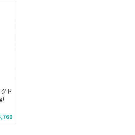
ッグド
g)
4,760