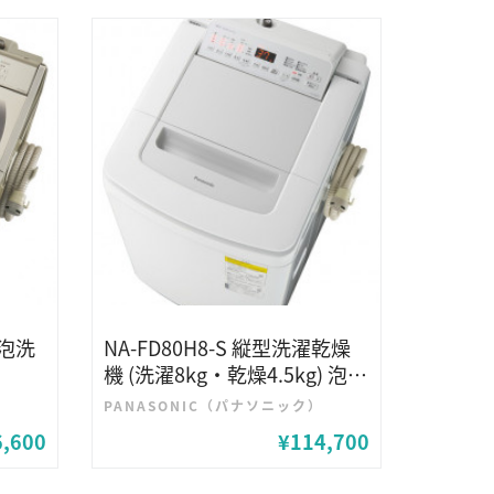
 泡洗
NA-FD80H8-S 縦型洗濯乾燥
機 (洗濯8kg・乾燥4.5kg) 泡洗
浄
）
PANASONIC（パナソニック）
6,600
¥114,700