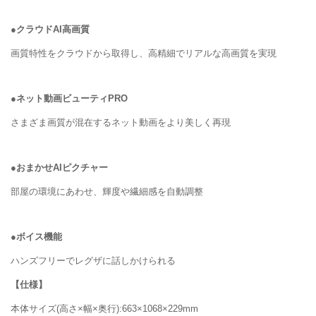
●クラウドAI高画質
画質特性をクラウドから取得し、高精細でリアルな高画質を実現
●ネット動画ビューティPRO
さまざま画質が混在するネット動画をより美しく再現
●おまかせAIピクチャー
部屋の環境にあわせ、輝度や繊細感を自動調整
●ボイス機能
ハンズフリーでレグザに話しかけられる
【仕様】
本体サイズ(高さ×幅×奥行):663×1068×229mm