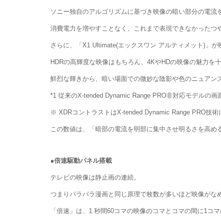
ソニー独自のアルゴリズムに基づき映像の暗い部分の電流
消費電力を増やすことなく、これまで表現できなかったつ
さらに、「X1 Ultimate(エックスワン アルティメ
HDRの高輝度な映像はもちろん、4KやHDの映像の魅力を
鮮烈な輝きから、暗い場面での微妙な陰影や色のニュアン
*1 従来のX-tended Dynamic Range PRO非
※ XDRコントラストはX-tended Dynamic Range
この数値は、「暗部の電流を明部に集中させ明るさを高め
●倍速駆動パネル搭載
テレビの映像は静止画の連続。
つまりパラパラ漫画と同じ原理で枚数が多いほど映像がな
「倍速」は、1 秒間60コマの映像のコマとコマの間に1コ