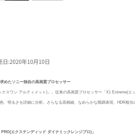
売日:2020年10月10日
い求めたソニー独自の高画質プロセッサー
(エックスワン アルティメット)」。従来の高画質プロセッサー「X1 Extrem
、色、明るさを詳細に分析。さらなる高精細、なめらかな階調表現、HDR相
ange PRO(エクステンディッド ダイナミックレンジプロ)」