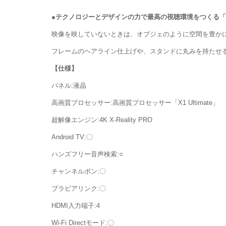
●テクノロジーとデザインの力で最高の視聴環境をつくる「Slice 
映像を映していないときは、オブジェのように空間を豊か
フレームのヘアライン仕上げや、スタンドに丸みを持たせ
【仕様】
パネル:液晶
高画質プロセッサー:高画質プロセッサー「X1 Ultimate」
超解像エンジン:4K X-Reality PRO
Android TV:〇
ハンズフリー音声検索:○
チャンネルポン:〇
ブラビアリンク:〇
HDMI入力端子:4
Wi-Fi Directモード:〇