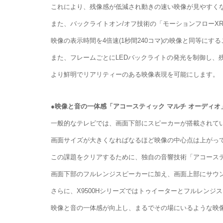
これにより、残像感が低減され動きの速い映像が見やすく
また、バックライトオン/オフ技術の「モーションフローXR
映像の表示時間を4倍速(1秒間240コマ)の映像と同等に
また、フレームごとにLEDバックライトの発光を制御し、
より鮮明でリアリティーのある映像表現を可能にします。
●映像と音の一体感「アコースティック マルチ オーディオ
一般的なテレビでは、画面下部にスピーカーが搭載されて
画面サイズが大きくなればなるほど映像の中心点は上がっ
この課題をクリアするために、独自の音響技術「アコーステ
画面下部のフルレンジスピーカーに加え、画面上部にサウ
さらに、X9500Hシリーズではトゥイーターとフルレン
映像と音の一体感が向上し、まるでその場にいるような映