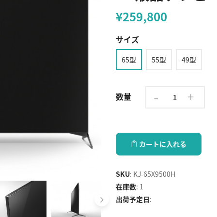
¥259,800
サイズ
65型
55型
49型
-
+
数量
カートに入れる
SKU
:
KJ-65X9500H
在庫数
:
1
出荷予定日
: