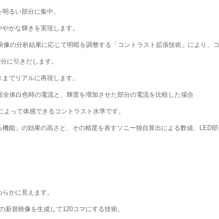
を明るい部分に集中。
ややかな輝きを実現します。
ット)」が映像の分析結果に応じて明暗を調整する「コントラスト拡張技術」により
十分に引きだします。
スまでリアルに再現します。
対応モデルの画面全体白色時の電流と、輝度を増加させた部分の電流を比較した場合
 PRO技術によって体感できるコントラスト水準です。
る機能」の効果の高さと、その精度を表すソニー独自算出による数値、LED
めらかに見えます。
マの新規映像を生成して120コマにする技術。