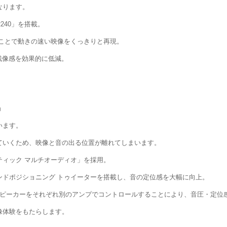
なります。
240」を搭載。
することで動きの速い映像をくっきりと再現。
残像感を効果的に低減。
」
います。
ていくため、映像と音の出る位置が離れてしまいます。
ィック マルチオーディオ」を採用。
ンドポジショニング トゥイーターを搭載し、音の定位感を大幅に向上。
ジスピーカーをそれぞれ別のアンプでコントロールすることにより、音圧・定位
像体験をもたらします。