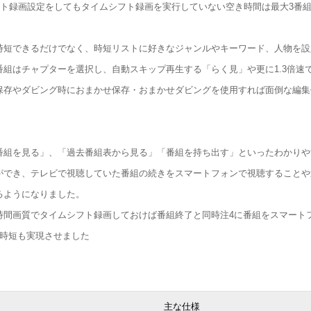
フト録画設定をしてもタイムシフト録画を実行していない空き時間は最大3番
時短できるだけでなく、時短リストに好きなジャンルやキーワード、人物を設
組はチャプターを選択し、自動スキップ再生する「らく見」や更に1.3倍速
保存やダビング時におまかせ保存・おまかせダビングを使用すれば面倒な編集
番組を見る」、「過去番組表から見る」「番組を持ち出す」といったわかりや
ができ、テレビで視聴していた番組の続きをスマートフォンで視聴することや
るようになりました。
時間画質でタイムシフト録画しておけば番組終了と同時注4に番組をスマート
の時短も実現させました
主な仕様