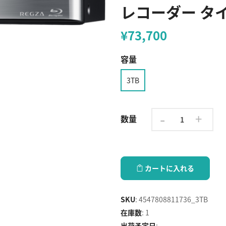
レコーダー タイ
¥73,700
容量
3TB
-
+
数量
カートに入れる
SKU
:
4547808811736_3TB
在庫数
:
1
出荷予定日
: