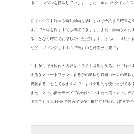
用のエンジンを搭載しています。また、全7chのタイムシ
タイムシフト録画や自動録画を活用すれば予約する時間を
すので番組を探す手間も時短できます。また、録画された番
ることなく時短でお楽しみいただけます。さらに、番組の
などにダビングしますので残すのも時短が可能です。
これから行う操作の内容を「放送中番組を見る」や「録画
するかスマートフォンにするかの選択や時短コースの選択
視聴することもできますので、より実用的な使い方ができ
また、スマホ優先モードで録画やスマホ高画質・スマホ長
場合でも最大3倍速の高速変換が可能になり持ち出すまで