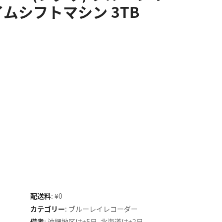
ムシフトマシン 3TB
配送料
:
¥0
カテゴリー
:
ブルーレイレコーダー
備考
:
沖縄地区は+5日､北海道は+2日