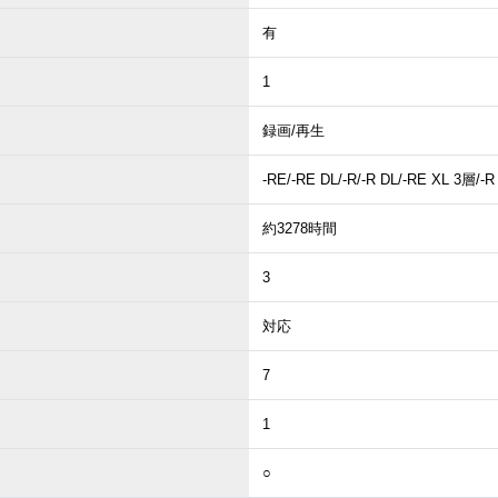
有
1
録画/再生
-RE/-RE DL/-R/-R DL/-RE XL 3層/-
約3278時間
3
対応
7
1
○