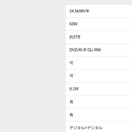
24.5kWh/年
63W
約3TB
DVD-R/-R DL/-RW
可
可
8.1W
有
有
デジタル×デジタル