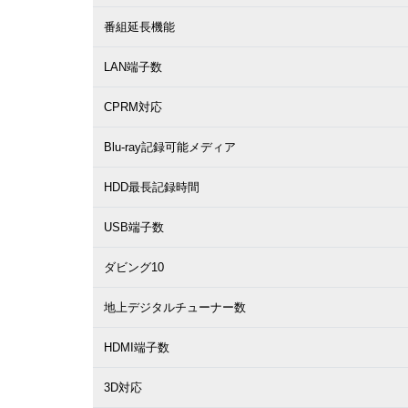
番組延長機能
LAN端子数
CPRM対応
Blu-ray記録可能メディア
HDD最長記録時間
USB端子数
ダビング10
地上デジタルチューナー数
HDMI端子数
3D対応