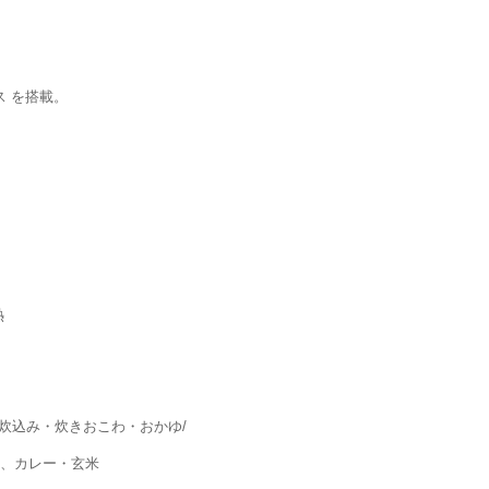
ス を搭載。
熱
・炊込み・炊きおこわ・おかゆ/
し、カレー・玄米