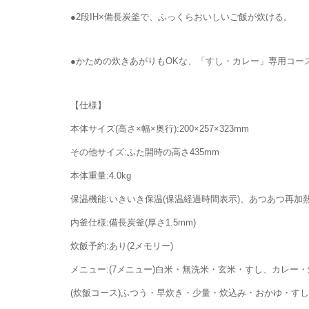
●2段IH×備長炭釜で、ふっくらおいしいご飯が炊ける。
●かための炊きあがりもOKな、「すし・カレー」専用コー
【仕様】
本体サイズ(高さ×幅×奥行):200×257×323mm
その他サイズ:ふた開時の高さ435mm
本体重量:4.0kg
保温機能:いきいき保温(保温経過時間表示)、あつあつ再加
内釜仕様:備長炭釜(厚さ1.5mm)
炊飯予約:あり(2メモリー)
メニュー:(7メニュー)白米・無洗米・玄米・すし、カレー
(炊飯コース)ふつう・早炊き・少量・炊込み・おかゆ・す