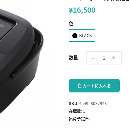
¥16,500
色
BLACK
-
+
数量
カートに入れる
SKU
:
4549980379431
在庫数
:
1
出荷予定日
: