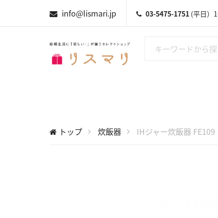
info@lismari.jp
03-5475-1751
(平日）10
トップ
炊飯器
IHジャー炊飯器 FE109