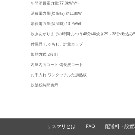
年間消費電力量:77.0kWh/年
消費電力量(炊飯時):約1180W
消費電力量(保温時):13.7Wh/h
炊きあがりまでの時間:ふつう48分/早炊き29～38分/炊込み54
付属品:しゃもじ、計量カップ
加熱方式:2段IH
内釜内面コート:備長炭コート
お手入れ:ワンタッチふた加熱板
炊飯残時間表示
リスマリとは
FAQ
配送料・設置